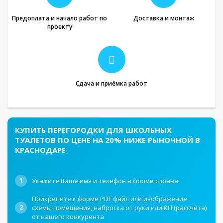
Предоплата и начало работ по
Доставка и монтаж
проекту
Сдача и приёмка работ
КУПИТЬ ПЕРЕГОРОДКИ ДЛЯ ШКОЛЬНЫХ
ТУАЛЕТОВ ПО ЦЕНЕ НА 20% НИЖЕ РЫНОЧНОЙ В
КРАСНОДАРЕ
1
Укажите Ваше имя и телефон в форме справа
Прикрепите к форме PDF файл или изображение
2
схемы помещения, наброска от руки или КП (рассчёта)
от нашего конкурента