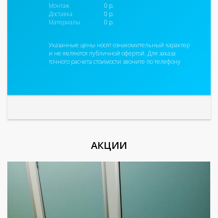
Монтаж
0
р.
Доставка
0
р.
Материалы
0
р.
Указанные цены носят ознакомительный характер
и не являются публичной офертой. Для заказа
точного расчета стоимости звоните по телефону
АКЦИИ