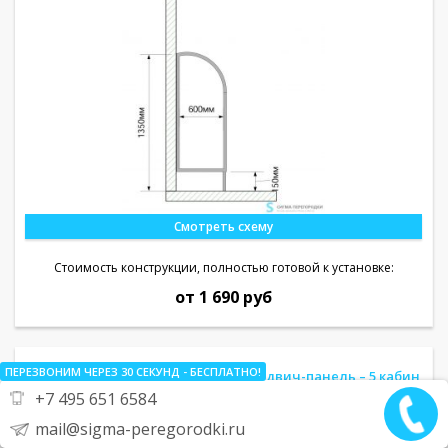
Смотреть схему
Стоимость конструкции, полностью готовой к установке:
от 1 690 руб
ПЕРЕЗВОНИМ ЧЕРЕЗ 30
СЕКУНД
- БЕСПЛАТНО!
Душевые Перегородки 16мм из сэндвич-панель – 5 кабин
+7 495 651 6584
mail@sigma-peregorodki.ru