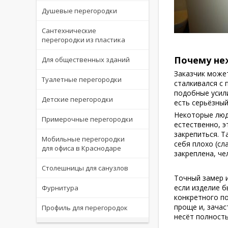
Душевые перегородки
Сантехнические
перегородки из пластика
Почему не
Для общественных зданий
Заказчик может
Туалетные перегородки
сталкивался с 
подобные усили
Детские перегородки
есть серьёзный
Некоторые люди
Примерочные перегородки
естественно, э
закрепиться. Т
Мобильные перегородки
себя плохо (сл
для офиса в Краснодаре
закреплена, че
Столешницы для санузлов
Точный замер 
если изделие б
Фурнитура
конкретного п
проще и, зачас
Профиль для перегородок
несёт полност