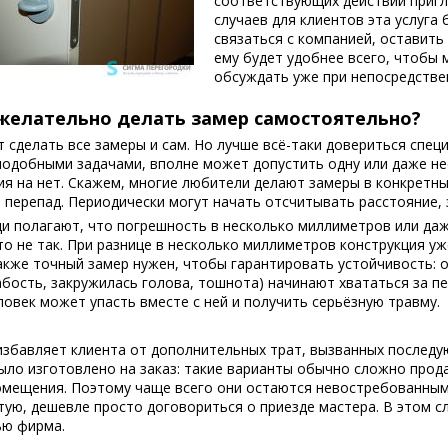
соответствующих действий пригл
случаев для клиентов эта услуга 
связаться с компанией, оставить
ему будет удобнее всего, чтобы
обсуждать уже при непосредстве
желательно делать замер самостоятельно?
 сделать все замеры и сам. Но лучше всё-таки довериться специ
подобными задачами, вполне может допустить одну или даже не
я на нет. Скажем, многие любители делают замеры в конкретны
 перепад. Периодически могут начать отсчитывать расстояние, 
 полагают, что погрешность в несколько миллиметров или даже
то не так. При разнице в несколько миллиметров конструкция уж
акже точный замер нужен, чтобы гарантировать устойчивость: 
абость, закружилась голова, тошнота) начинают хвататься за п
ловек может упасть вместе с ней и получить серьёзную травму.
избавляет клиента от дополнительных трат, вызванных послед
ыло изготовлено на заказ: такие варианты обычно сложно прода
омещения. Поэтому чаще всего они остаются невостребованными
тую, дешевле просто договориться о приезде мастера. В этом 
ью фирма.