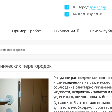
Ваш город:
Краснодар
Москва
Пн-Пт c 9:00 до 19:00
Санкт-Петербург
Краснодар
Примеры работ
О компании
Список пуб
Екатеринбург
Новосибирск
Казань
ских перегородок
Нижний Новгород
Ярославль
нических перегородок
Ростов
Разумное распределение простра
Пермь
и сантехнические не стали искл
соблюдение санитарно-гигиениче
Самара
жидкости, неприятных запахов и 
уединиться, почувствовать боль
Однако чтобы это стало возможн
для этого необходимо произвест