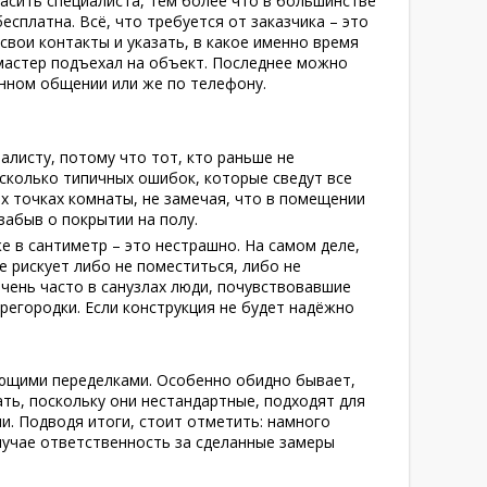
асить специалиста, тем более что в большинстве
бесплатна. Всё, что требуется от заказчика – это
 свои контакты и указать, в какое именно время
 мастер подъехал на объект. Последнее можно
нном общении или же по телефону.
алисту, потому что тот, кто раньше не
сколько типичных ошибок, которые сведут все
х точках комнаты, не замечая, что в помещении
забыв о покрытии на полу.
 в сантиметр – это нестрашно. На самом деле,
е рискует либо не поместиться, либо не
очень часто в санузлах люди, почувствовавшие
ерегородки. Если конструкция не будет надёжно
ующими переделками. Особенно обидно бывает,
ть, поскольку они нестандартные, подходят для
. Подводя итоги, стоит отметить: намного
случае ответственность за сделанные замеры